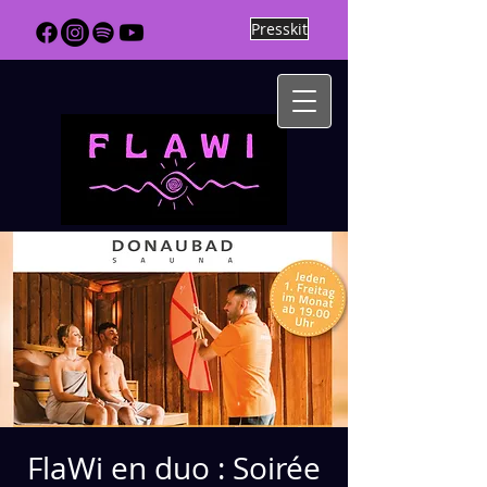
Presskit
FlaWi en duo : Soirée