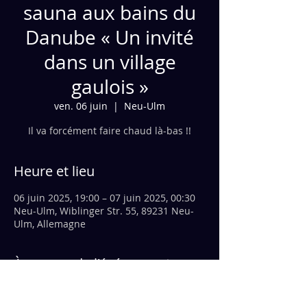
sauna aux bains du
Danube « Un invité
dans un village
gaulois »
ven. 06 juin
  |  
Neu-Ulm
Il va forcément faire chaud là-bas !!
Heure et lieu
06 juin 2025, 19:00 – 07 juin 2025, 00:30
Neu-Ulm, Wiblinger Str. 55, 89231 Neu-
Ulm, Allemagne
À propos de l'événement
https://www.donaubad.de/project/lange-
saunaabend/