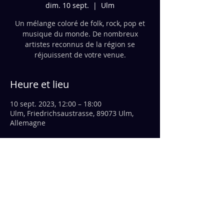
dim. 10 sept.
  |  
Ulm
Un mélange coloré de folk, rock, pop et
musique du monde. De nombreux
artistes reconnus de la région se
réjouissent de votre venue.
Heure et lieu
10 sept. 2023, 12:00 – 18:00
Ulm, Friedrichsaustrasse, 89073 Ulm,
Allemagne
À propos de l'événement
Nous jouerons avec FlaWi vers 14h !!