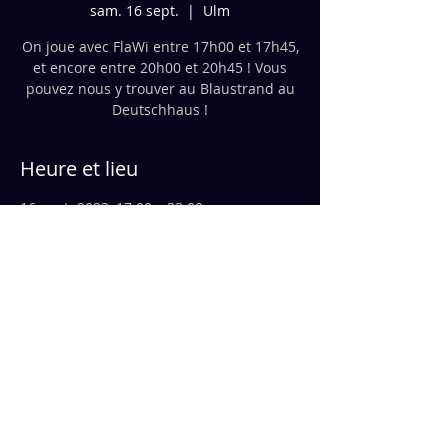
sam. 16 sept.
  |  
Ulm
On joue avec FlaWi entre 17h00 et 17h45,
et encore entre 20h00 et 20h45 ! Vous
pouvez nous y trouver au Blaustrand au
Deutschhaus !
Heure et lieu
16 sept. 2023, 17:00 – 23:00
Ulm, Friedrich-Ebert-Straße 8, 89073 Ulm,
Allemagne
© 2023 par FLAWI
.
Alimenté et
sécurisé par
Wix