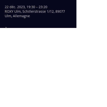
22 déc. 2023, 19:30 – 23:20
ROXY Ulm, Schillerstrasse 1/12, 89077
Ulm, Allemagne
À propos de l'événement
Entrée : 18h30
 Programme:
 19h30 - Banda Bastardi,
 20h10 - Voodozilla,
 20h50 - Fuzzgun,
 21h30 - Sans prise de tête,
Afficher plus