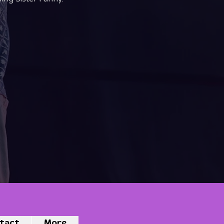
tact
More