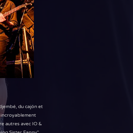
 djembé, du cajón et
si incroyablement
re autres avec IO &
ing Sister Fanny."