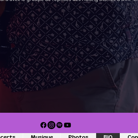
certs
Musique
Photos
BIO
Con