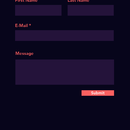
First Name
Last Name
E-Mail
Message
Submit