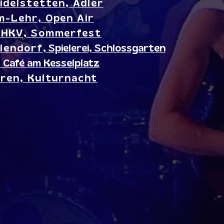
idelstetten, Adler
m-Lehr, Open Air
/HKV, Sommerfest
lendorf
, Spielerei, Schlossgarten
 Café am Kesselplatz
uren, Kulturnacht