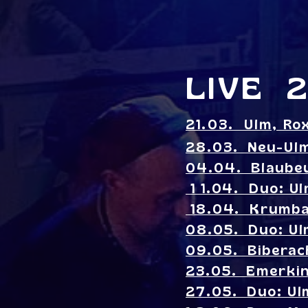
LIVE 
21.03. Ulm, R
28.03. Neu-Ul
04.04. Blaubeu
1 1.04. Duo: U
18.04. Krumba
08.05. Duo: Ul
09.05. Biberac
23.05. Emerkin
27.05. Duo: Ul