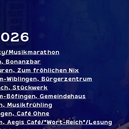
2026
oxy/Musikmarathon
m, Bonanzbar
ren, Zum fröhlichen Nix
lm-Wiblingen, Bürgerzentrum
ch, Stückwerk
m-Böfingen, Gemeindehaus
h, Musikfrühling
gen, Café Ohne
m, Aegis Café/"Wort-Reich"/Lesung