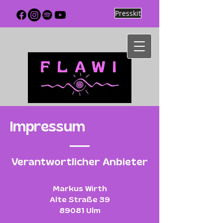
Presskit
Impressum
Verantwortlicher Anbieter
Markus Wirth
Alte Straße 39
89081 Ulm